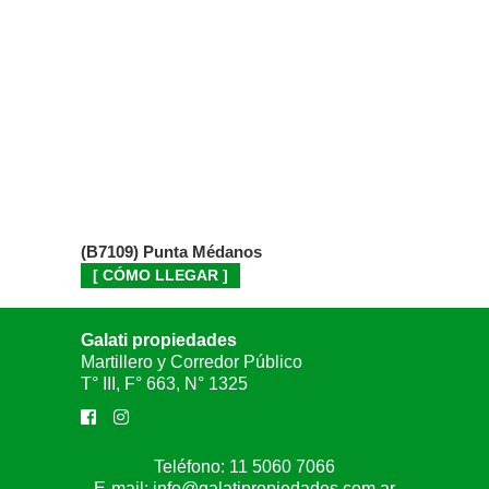
(B7109) Punta Médanos
[ CÓMO LLEGAR ]
Galati propiedades
Martillero y Corredor Público
T° III, F° 663, N° 1325
Teléfono:
11 5060 7066
E-mail:
info@galatipropiedades.com.ar